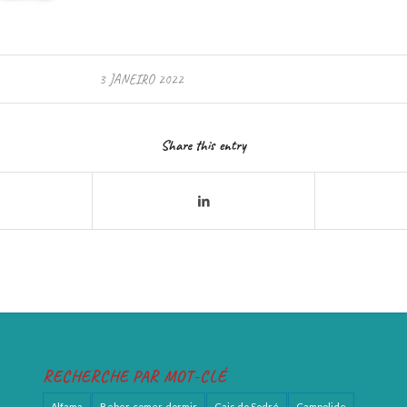
3 JANEIRO 2022
Share this entry
RECHERCHE PAR MOT-CLÉ
Alfama
Beber, comer, dormir
Cais do Sodré
Campolide