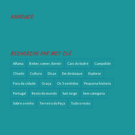
ANNONCE
RECHERCHE PAR MOT-CLÉ
Alfama
Beber, comer, dormir
Cais do Sodré
Campolide
Chiado
Cultura
Dicas
Em destaque
Explorar
Fora da cidade
Graça
Os 5 sentidos
Pequena historia
Portugal
Resto do mundo
Saõ Jorge
Sem categoria
Sobre o vinho
Terreiro do Paço
Tudo o resto