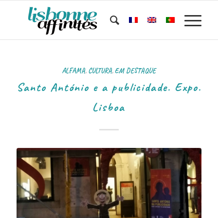
ALFAMA
,
CULTURA
,
EM DESTAQUE
Santo António e a publicidade. Expo.
Lisboa