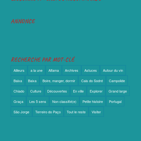
ANNONCE
RECHERCHE PAR MOT-CLÉ
Ailleurs
a la une
Alfama
Archives
Astuces
Autour du vin
Baixa
Baixa
Boire, manger, dormir
Cais do Sodré
Campolide
Chiado
Culture
Découvertes
En ville
Explorer
Grand large
Graça
Les 5 sens
Non classifié(e)
Petite histoire
Portugal
São Jorge
Terreiro do Paço
Tout le reste
Visiter