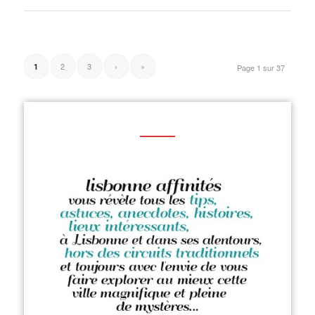
2
3
›
»
1
Page 1 sur 37