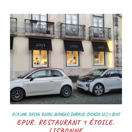
A LA UNE
,
BAIXA
,
BOIRE, MANGER, DORMIR
,
CHIADO
,
LES 5 SENS
EPUR. RESTAURANT 1 ÉTOILE.
LISBONNE