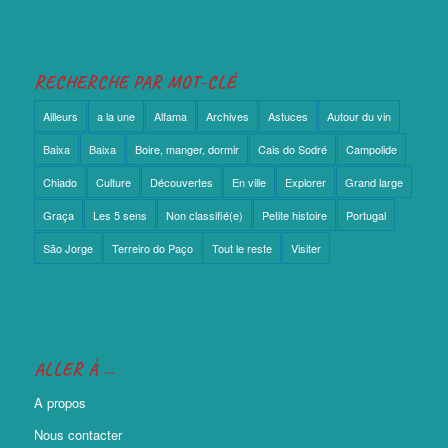
RECHERCHE PAR MOT-CLÉ
Ailleurs
a la une
Alfama
Archives
Astuces
Autour du vin
Baixa
Baixa
Boire, manger, dormir
Cais do Sodré
Campolide
Chiado
Culture
Découvertes
En ville
Explorer
Grand large
Graça
Les 5 sens
Non classifié(e)
Petite histoire
Portugal
São Jorge
Terreiro do Paço
Tout le reste
Visiter
ALLER À …
A propos
Nous contacter