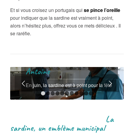
Et si vous croisez un portugais qui
se pince l’oreille
pour indiquer que la sardine est vraiment à point,
alors n’hésitez plus, offrez vous ce mets délicieux . Il
se raréfie.
Les sardines de la Saint
Antoine
Suivant
En juin, la sardine est à point pour la fête
1
2
3
4
5
6
7
8
9
10
11
La
sardine, un emblème municipal