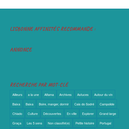
LISBONNE AFFINITÉS RECOMMANDE :
ANNONCE
RECHERCHE PAR MOT-CLÉ
Ailleurs
a la une
Alfama
Archives
Astuces
Autour du vin
Baixa
Baixa
Boire, manger, dormir
Cais do Sodré
Campolide
Chiado
Culture
Découvertes
En ville
Explorer
Grand large
Graça
Les 5 sens
Non classifié(e)
Petite histoire
Portugal