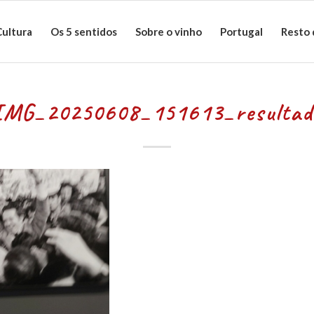
Cultura
Os 5 sentidos
Sobre o vinho
Portugal
Resto
IMG_20250608_151613_resultad