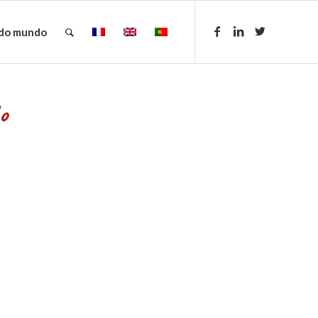
 do mundo
o