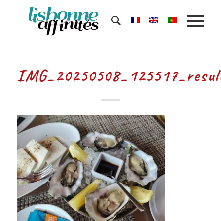
IMG_20250508_125517_resul