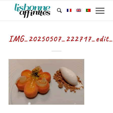
IMG_20250507_222717_edit_