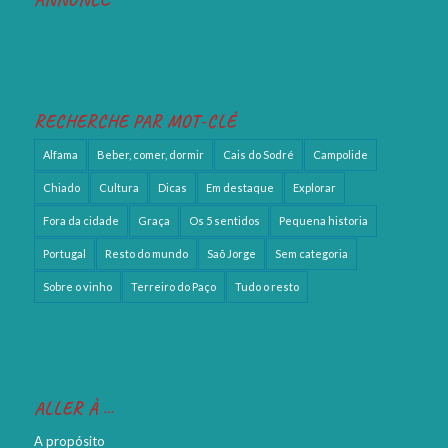
RECHERCHE PAR MOT-CLÉ
Alfama
Beber, comer, dormir
Cais do Sodré
Campolide
Chiado
Cultura
Dicas
Em destaque
Explorar
Fora da cidade
Graça
Os 5 sentidos
Pequena historia
Portugal
Resto do mundo
Saõ Jorge
Sem categoria
Sobre o vinho
Terreiro do Paço
Tudo o resto
ALLER À …
A propósito