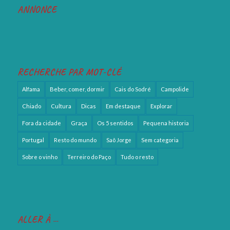
ANNONCE
RECHERCHE PAR MOT-CLÉ
Alfama
Beber, comer, dormir
Cais do Sodré
Campolide
Chiado
Cultura
Dicas
Em destaque
Explorar
Fora da cidade
Graça
Os 5 sentidos
Pequena historia
Portugal
Resto do mundo
Saõ Jorge
Sem categoria
Sobre o vinho
Terreiro do Paço
Tudo o resto
ALLER À …