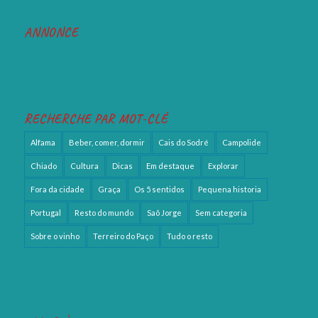
ANNONCE
RECHERCHE PAR MOT-CLÉ
Alfama
Beber, comer, dormir
Cais do Sodré
Campolide
Chiado
Cultura
Dicas
Em destaque
Explorar
Fora da cidade
Graça
Os 5 sentidos
Pequena historia
Portugal
Resto do mundo
Saõ Jorge
Sem categoria
Sobre o vinho
Terreiro do Paço
Tudo o resto