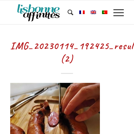
IMG_20230114_192425_resul
(2)