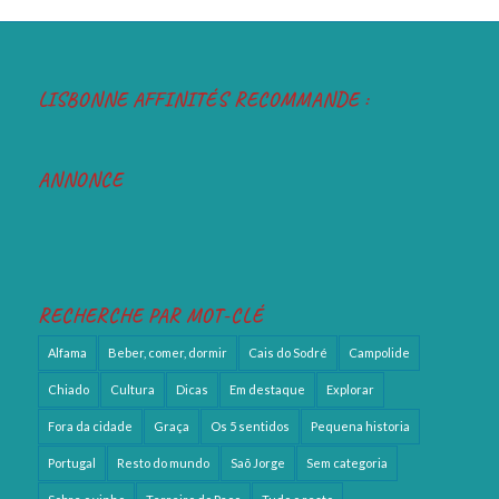
LISBONNE AFFINITÉS RECOMMANDE :
ANNONCE
RECHERCHE PAR MOT-CLÉ
Alfama
Beber, comer, dormir
Cais do Sodré
Campolide
Chiado
Cultura
Dicas
Em destaque
Explorar
Fora da cidade
Graça
Os 5 sentidos
Pequena historia
Portugal
Resto do mundo
Saõ Jorge
Sem categoria