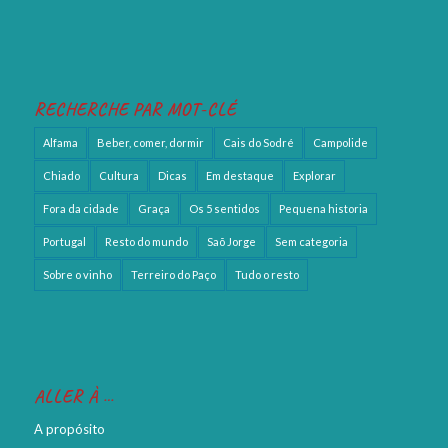
RECHERCHE PAR MOT-CLÉ
Alfama
Beber, comer, dormir
Cais do Sodré
Campolide
Chiado
Cultura
Dicas
Em destaque
Explorar
Fora da cidade
Graça
Os 5 sentidos
Pequena historia
Portugal
Resto do mundo
Saõ Jorge
Sem categoria
Sobre o vinho
Terreiro do Paço
Tudo o resto
ALLER À …
A propósito