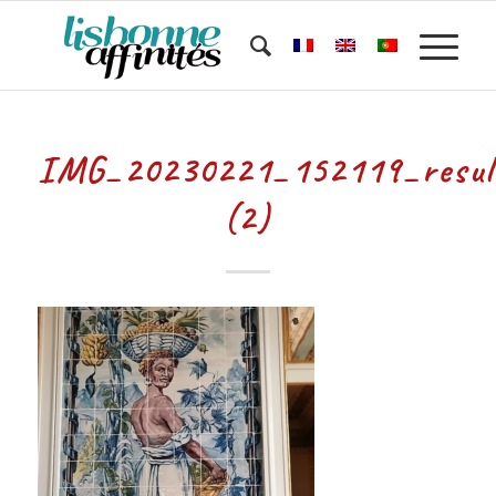
IMG_20230221_152119_resul
(2)