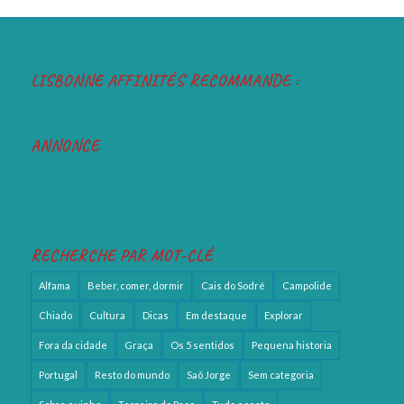
LISBONNE AFFINITÉS RECOMMANDE :
ANNONCE
RECHERCHE PAR MOT-CLÉ
Alfama
Beber, comer, dormir
Cais do Sodré
Campolide
Chiado
Cultura
Dicas
Em destaque
Explorar
Fora da cidade
Graça
Os 5 sentidos
Pequena historia
Portugal
Resto do mundo
Saõ Jorge
Sem categoria