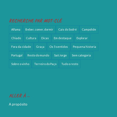
RECHERCHE PAR MOT-CLÉ
Alfama
Beber, comer, dormir
Cais do Sodré
Campolide
Chiado
Cultura
Dicas
Em destaque
Explorar
Fora da cidade
Graça
Os 5 sentidos
Pequena historia
Portugal
Resto do mundo
Saõ Jorge
Sem categoria
Sobre o vinho
Terreiro do Paço
Tudo o resto
ALLER À …
A propósito