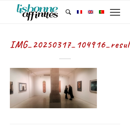
IMG_20250317_104916_resul