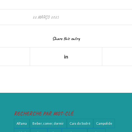
22 MARÇO 2025
Share this entry
RECHERCHE PAR MOT-CLÉ
Alfama
Beber, comer, dormir
Cais do Sodré
Campolide