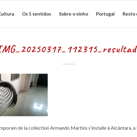
Cultura
Os 5 sentidos
Sobre o vinho
Portugal
Resto
IMG_20250317_112315_resultad
mporain de la collection Armando Martins s’installe à Alcântara, à