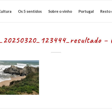
Cultura
Os 5 sentidos
Sobre o vinho
Portugal
Resto
20250320_123444_resultado – 