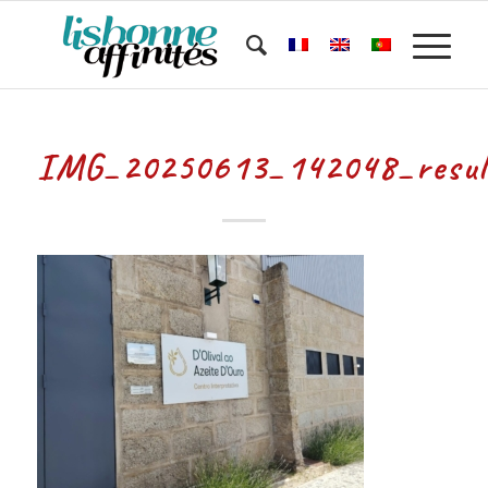
IMG_20250613_142048_resul