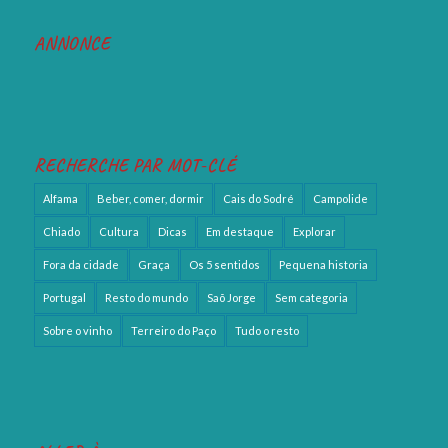
ANNONCE
RECHERCHE PAR MOT-CLÉ
Alfama
Beber, comer, dormir
Cais do Sodré
Campolide
Chiado
Cultura
Dicas
Em destaque
Explorar
Fora da cidade
Graça
Os 5 sentidos
Pequena historia
Portugal
Resto do mundo
Saõ Jorge
Sem categoria
Sobre o vinho
Terreiro do Paço
Tudo o resto