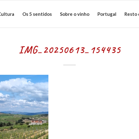
Cultura
Os 5 sentidos
Sobre o vinho
Portugal
Resto
IMG_20250613_154435