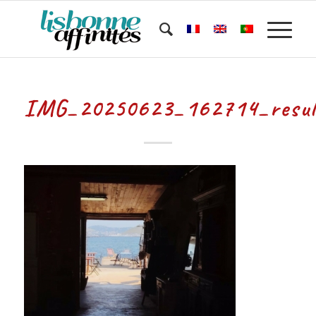
IMG_20250623_162714_resul