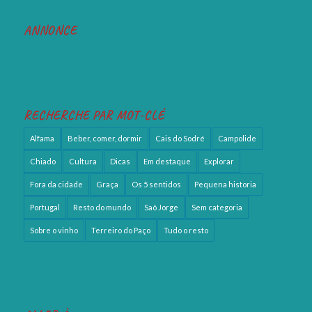
ANNONCE
RECHERCHE PAR MOT-CLÉ
Alfama
Beber, comer, dormir
Cais do Sodré
Campolide
Chiado
Cultura
Dicas
Em destaque
Explorar
Fora da cidade
Graça
Os 5 sentidos
Pequena historia
Portugal
Resto do mundo
Saõ Jorge
Sem categoria
Sobre o vinho
Terreiro do Paço
Tudo o resto