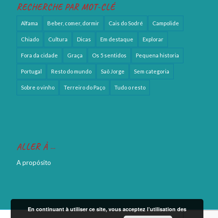
RECHERCHE PAR MOT-CLÉ
Alfama
Beber, comer, dormir
Cais do Sodré
Campolide
Chiado
Cultura
Dicas
Em destaque
Explorar
Fora da cidade
Graça
Os 5 sentidos
Pequena historia
Portugal
Resto do mundo
Saõ Jorge
Sem categoria
Sobre o vinho
Terreiro do Paço
Tudo o resto
ALLER À …
A propósito
En continuant à utiliser ce site, vous acceptez l’utilisation des