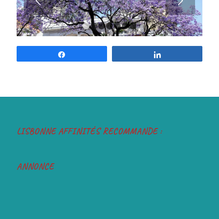
Next
1
2
3
4
5
6
7
Partilhar
Partilhar
LISBONNE AFFINITÉS RECOMMANDE :
ANNONCE