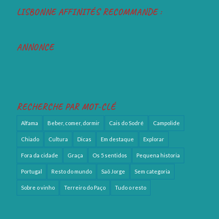
LISBONNE AFFINITÉS RECOMMANDE :
ANNONCE
RECHERCHE PAR MOT-CLÉ
Alfama
Beber, comer, dormir
Cais do Sodré
Campolide
Chiado
Cultura
Dicas
Em destaque
Explorar
Fora da cidade
Graça
Os 5 sentidos
Pequena historia
Portugal
Resto do mundo
Saõ Jorge
Sem categoria
Sobre o vinho
Terreiro do Paço
Tudo o resto