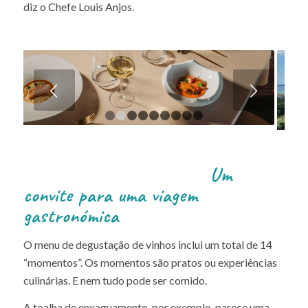
diz o Chefe Louis Anjos.
Next
1
2
3
4
5
6
7
8
9
Um
convite para uma viagem
gastronómica
O menu de degustação de vinhos inclui um total de 14
“momentos”. Os momentos são pratos ou experiências