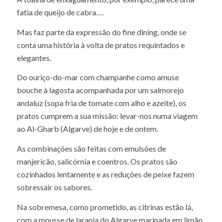
culinárias. E nem tudo pode ser comido.
A toalha de enxaguamento, por exemplo, parece uma
fatia de queijo de cabra….
Mas faz parte da expressão do fine dining, onde se
conta uma história à volta de pratos requintados e
elegantes.
Do ouriço-do-mar com champanhe como amuse
bouche à lagosta acompanhada por um salmorejo
andaluz (sopa fria de tomate com alho e azeite), os
pratos cumprem a sua missão: levar-nos numa viagem
ao Al-Gharb (Algarve) de hoje e de ontem.
As combinações são feitas com emulsões de
manjericão, salicórnia e coentros. Os pratos são
cozinhados lentamente e as reduções de peixe fazem
sobressair os sabores.