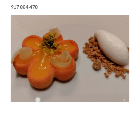
sandragato@lemonzest.pt
917 884 478