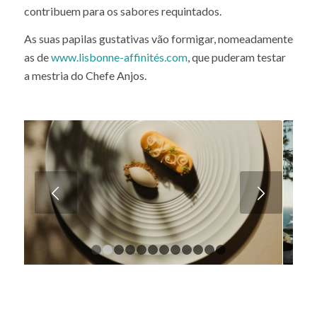
contribuem para os sabores requintados.
As suas papilas gustativas vão formigar, nomeadamente
as de
www.lisbonne-affinités.com
, que puderam testar
a mestria do Chefe Anjos.
Next
1
2
3
4
5
6
7
8
9
10
11
12