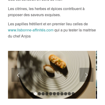
Les citrines, les herbes et épices contribuent à
proposer des saveurs exquises.
Les papilles frétillent et en premier lieu celles de
www.lisbonne-affinités.com
qui a pu tester la maitrise
du chef Anjos
Suivant
1
2
3
4
5
6
7
8
9
10
11
12