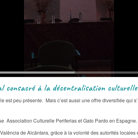
a décentralisation culturelle
elle est peu présente. Mais c’est aussi une offre diversifiée qui
aise Association Culturelle Periferias et Gato Pardo en Espagne.
Valência de Alcântara, grâce à la volonté des autorités locales 