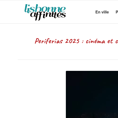
En ville
P
Periferias 2025 : cinéma et cul