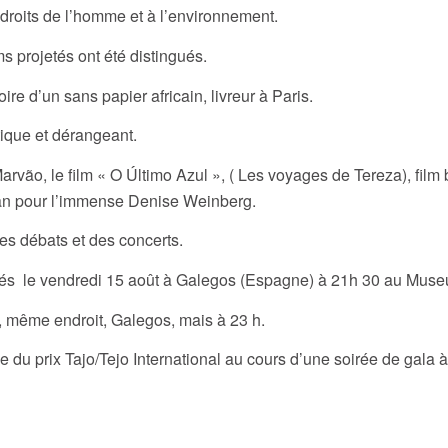
droits de l’homme et à l’environnement.
s projetés ont été distingués.
re d’un sans papier africain, livreur à Paris.
tique et dérangeant.
arvão, le film « O Último Azul », ( Les voyages de Tereza), film 
lan pour l’immense Denise Weinberg.
s débats et des concerts.
rtés le vendredi 15 août à Galegos (Espagne) à 21h 30 au Mus
 même endroit, Galegos, mais à 23 h.
se du prix Tajo/Tejo International au cours d’une soirée de gala 