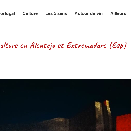
ortugal
Culture
Les 5 sens
Autour du vin
Ailleurs
ture en Alentejo et Extremadure (Esp)