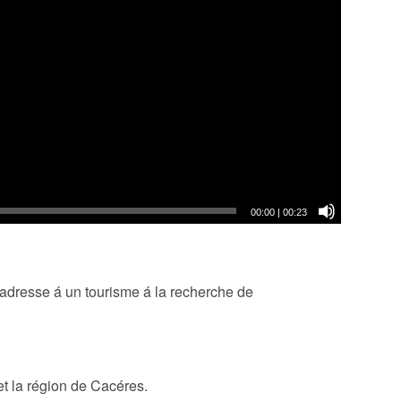
00:00
|
00:23
 s’adresse á un tourisme á la recherche de
et la région de Cacéres.