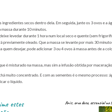
 ingredientes secos dentro dela. Em seguida, junte os 3 ovos e a á
a massa durante 10 minutos.
 deixe levedar durante 1 hora num local seco e quente (sem frigorífi
rá previamente oleado. Que a massa se levante por mais 30 minuto
a quem desejar, pode adicionar 3 ou 4 ovos à massa antes de a colo
) que é misturado na massa, mas sim a infusão obtida por maceração
chá muito concentrado. E com as sementes é o mesmo processo: águ
car o líquido.
ime estes
Anis, erva doce, essencial no f
ção.