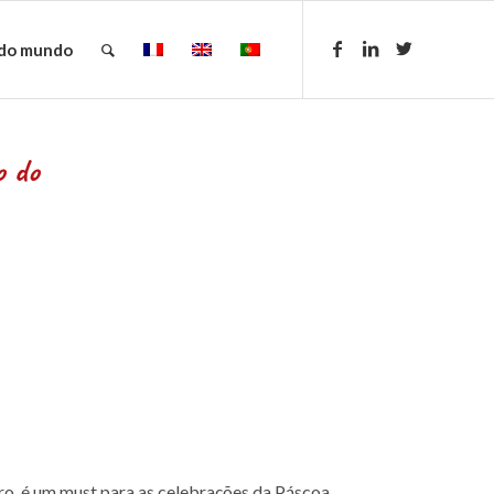
 do mundo
o do
ro, é um must para as celebrações da Páscoa.