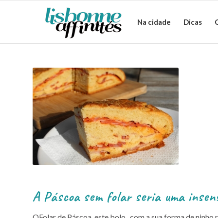
Na cidade
Dicas
A Páscoa sem folar seria uma insen
OFolar de Páscoa, este bolo, com a sua forma de ninho 