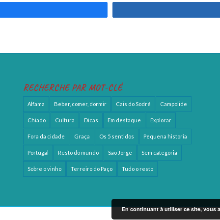
RECHERCHE PAR MOT-CLÉ
Alfama
Beber, comer, dormir
Cais do Sodré
Campolide
Chiado
Cultura
Dicas
Em destaque
Explorar
Fora da cidade
Graça
Os 5 sentidos
Pequena historia
Portugal
Resto do mundo
Saõ Jorge
Sem categoria
Sobre o vinho
Terreiro do Paço
Tudo o resto
En continuant à utiliser ce site, vous 