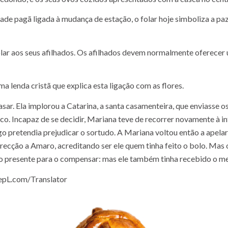
dade pagã ligada à mudança de estação, o folar hoje simboliza a pa
ar aos seus afilhados. Os afilhados devem normalmente oferecer u
uma lenda cristã que explica esta ligação com as flores.
ar. Ela implorou a Catarina, a santa casamenteira, que enviasse o
co. Incapaz de se decidir, Mariana teve de recorrer novamente à i
lgo pretendia prejudicar o sortudo. A Mariana voltou então a apel
irecção a Amaro, acreditando ser ele quem tinha feito o bolo. Ma
r o presente para o compensar: mas ele também tinha recebido o me
eepL.com/Translator