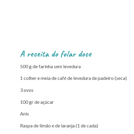
A receita do folar doce
500 g de farinha sem levedura
1 colher e meia de café de levedura de padeiro (seca)
3 ovos
100 gr de açúcar
Anis
Raspa de limão e de laranja (1 de cada)