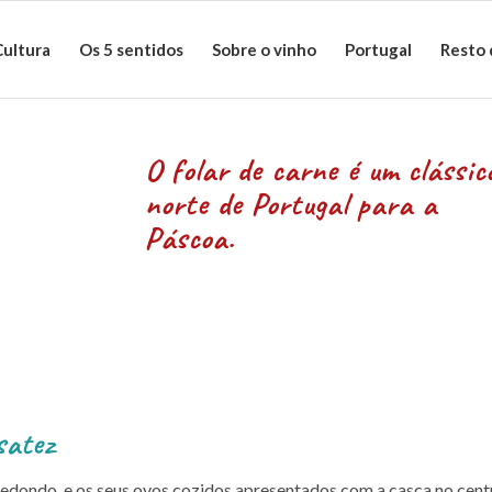
Cultura
Os 5 sentidos
Sobre o vinho
Portugal
Resto
O folar de carne é um clássic
norte de Portugal para a
Páscoa.
satez
redondo, e os seus ovos cozidos apresentados com a casca no cent