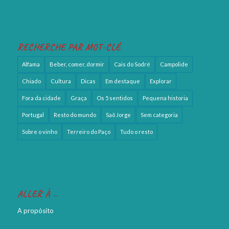
RECHERCHE PAR MOT-CLÉ
Alfama
Beber, comer, dormir
Cais do Sodré
Campolide
Chiado
Cultura
Dicas
Em destaque
Explorar
Fora da cidade
Graça
Os 5 sentidos
Pequena historia
Portugal
Resto do mundo
Saõ Jorge
Sem categoria
Sobre o vinho
Terreiro do Paço
Tudo o resto
ALLER À …
A propósito