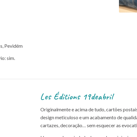
as, Pevidém
io: sim.
Les Éditions 19deabril
Originalmente e acima de tudo, cartões posta
design meticuloso e um acabamento de qualida
cartazes, decoração… sem esquecer as evocati