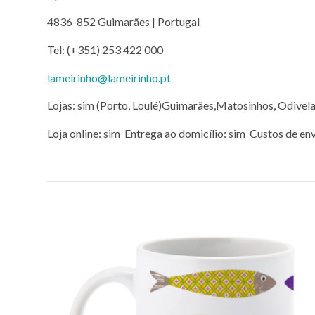
4836-852 Guimarães | Portugal
Tel: (+351) 253 422 000
lameirinho@lameirinho.pt
Lojas: sim (Porto, Loulé)Guimarães,Matosinhos, Odivel
Loja online: sim Entrega ao domicílio: sim Custos de env