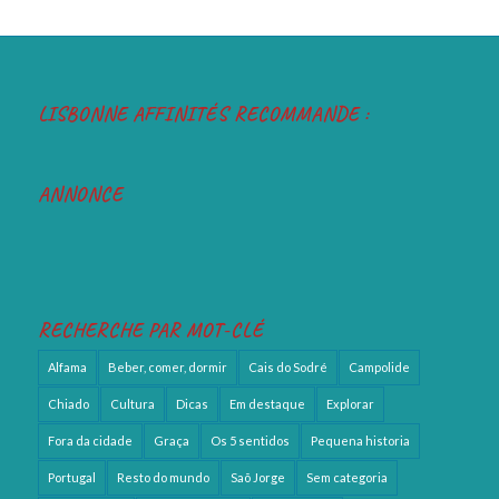
LISBONNE AFFINITÉS RECOMMANDE :
ANNONCE
RECHERCHE PAR MOT-CLÉ
Alfama
Beber, comer, dormir
Cais do Sodré
Campolide
Chiado
Cultura
Dicas
Em destaque
Explorar
Fora da cidade
Graça
Os 5 sentidos
Pequena historia
Portugal
Resto do mundo
Saõ Jorge
Sem categoria