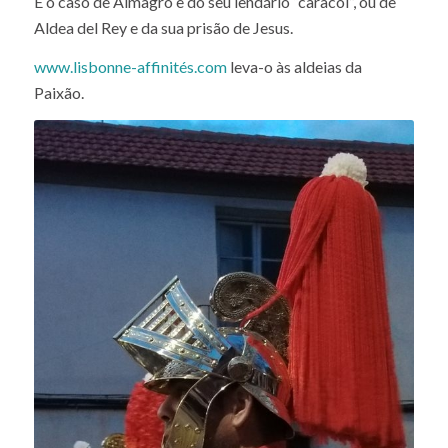
É o caso de Almagro e do seu lendário “caracol”, ou de
Aldea del Rey e da sua prisão de Jesus.
www.lisbonne-affinités.com
leva-o às aldeias da
Paixão.