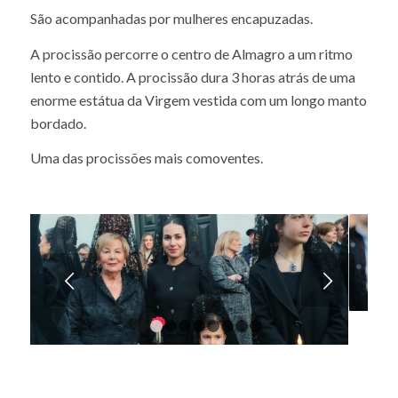
Maria, mãe de Cristo.
Com mantilhas de renda preta presas a imponentes
pentes, seguram uma vela nas mãos.
São acompanhadas por mulheres encapuzadas.
A procissão percorre o centro de Almagro a um ritmo
lento e contido. A procissão dura 3 horas atrás de uma
enorme estátua da Virgem vestida com um longo manto
bordado.
Uma das procissões mais comoventes.
Next
1
2
3
4
5
6
7
8
9