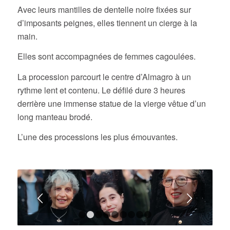
Avec leurs mantilles de dentelle noire fixées sur
d’imposants peignes, elles tiennent un cierge à la
main.
Elles sont accompagnées de femmes cagoulées.
La procession parcourt le centre d’Almagro à un
rythme lent et contenu. Le défilé dure 3 heures
derrière une immense statue de la vierge vêtue d’un
long manteau brodé.
L’une des processions les plus émouvantes.
Suivant
1
2
3
4
5
6
7
8
9