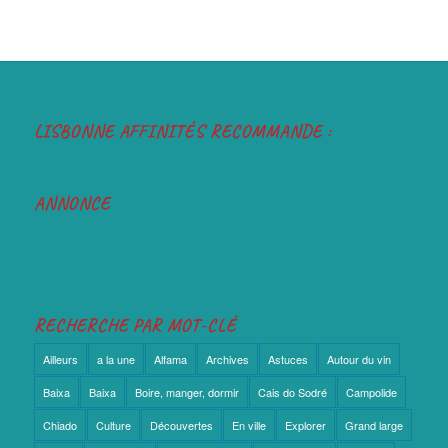
LISBONNE AFFINITÉS RECOMMANDE :
ANNONCE
RECHERCHE PAR MOT-CLÉ
Ailleurs
a la une
Alfama
Archives
Astuces
Autour du vin
Baixa
Baixa
Boire, manger, dormir
Cais do Sodré
Campolide
Chiado
Culture
Découvertes
En ville
Explorer
Grand large