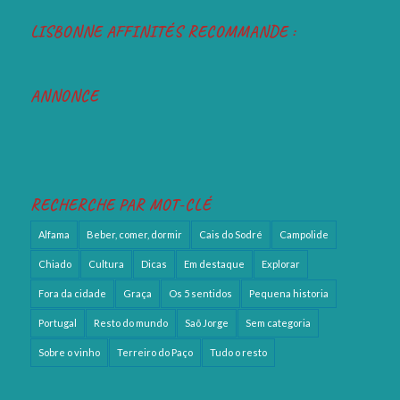
LISBONNE AFFINITÉS RECOMMANDE :
ANNONCE
RECHERCHE PAR MOT-CLÉ
Alfama
Beber, comer, dormir
Cais do Sodré
Campolide
Chiado
Cultura
Dicas
Em destaque
Explorar
Fora da cidade
Graça
Os 5 sentidos
Pequena historia
Portugal
Resto do mundo
Saõ Jorge
Sem categoria
Sobre o vinho
Terreiro do Paço
Tudo o resto