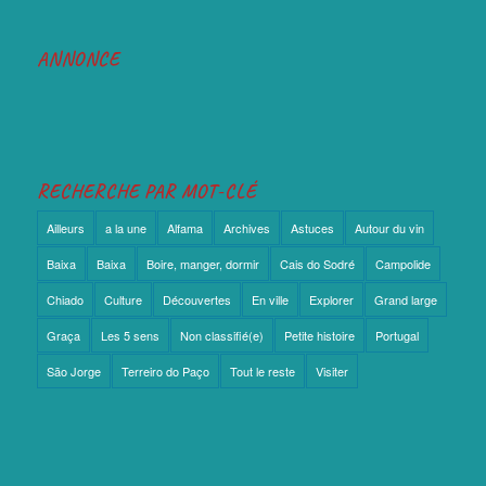
RECHERCHE PAR MOT-CLÉ
Ailleurs
a la une
Alfama
Archives
Astuces
Autour du vin
Baixa
Baixa
Boire, manger, dormir
Cais do Sodré
Campolide
Chiado
Culture
Découvertes
En ville
Explorer
Grand large
Graça
Les 5 sens
Non classifié(e)
Petite histoire
Portugal
São Jorge
Terreiro do Paço
Tout le reste
Visiter
ALLER À …
A propos