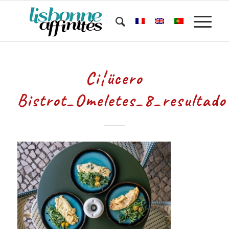
Ci¦ücero
Bistrot_Omeletes_8_resultado