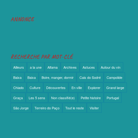
ANNONCE
RECHERCHE PAR MOT-CLÉ
Ailleurs
a la une
Alfama
Archives
Astuces
Autour du vin
Baixa
Baixa
Boire, manger, dormir
Cais do Sodré
Campolide
Chiado
Culture
Découvertes
En ville
Explorer
Grand large
Graça
Les 5 sens
Non classifié(e)
Petite histoire
Portugal
São Jorge
Terreiro do Paço
Tout le reste
Visiter