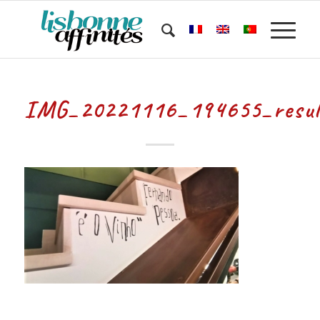
IMG_20221116_194655_resul