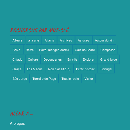
RECHERCHE PAR MOT-CLÉ
Ailleurs
a la une
Alfama
Archives
Astuces
Autour du vin
Baixa
Baixa
Boire, manger, dormir
Cais do Sodré
Campolide
Chiado
Culture
Découvertes
En ville
Explorer
Grand large
Graça
Les 5 sens
Non classifié(e)
Petite histoire
Portugal
São Jorge
Terreiro do Paço
Tout le reste
Visiter
ALLER À …
A propos