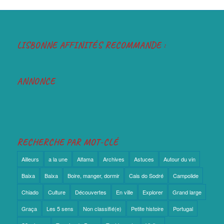
LISBONNE AFFINITÉS RECOMMANDE :
ANNONCE
RECHERCHE PAR MOT-CLÉ
Ailleurs
a la une
Alfama
Archives
Astuces
Autour du vin
Baixa
Baixa
Boire, manger, dormir
Cais do Sodré
Campolide
Chiado
Culture
Découvertes
En ville
Explorer
Grand large
Graça
Les 5 sens
Non classifié(e)
Petite histoire
Portugal