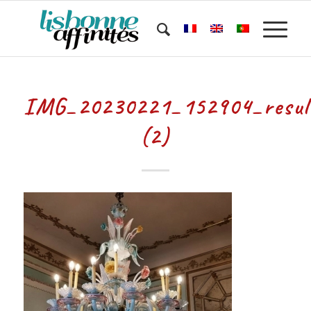
IMG_20230221_152904_resul
(2)