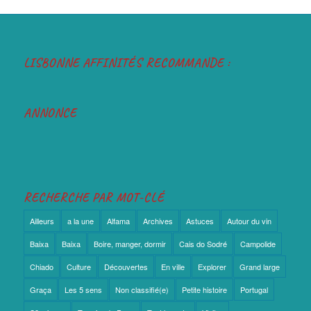
LISBONNE AFFINITÉS RECOMMANDE :
ANNONCE
RECHERCHE PAR MOT-CLÉ
Ailleurs
a la une
Alfama
Archives
Astuces
Autour du vin
Baixa
Baixa
Boire, manger, dormir
Cais do Sodré
Campolide
Chiado
Culture
Découvertes
En ville
Explorer
Grand large
Graça
Les 5 sens
Non classifié(e)
Petite histoire
Portugal