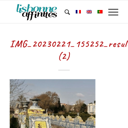
IMG_20230221_155252_resul
(2)