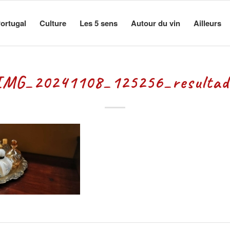
ortugal
Culture
Les 5 sens
Autour du vin
Ailleurs
IMG_20241108_125256_resultad