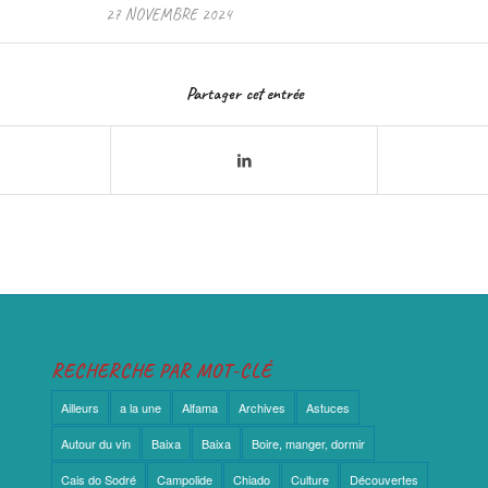
27 NOVEMBRE 2024
Partager cet entrée
RECHERCHE PAR MOT-CLÉ
Ailleurs
a la une
Alfama
Archives
Astuces
Autour du vin
Baixa
Baixa
Boire, manger, dormir
Cais do Sodré
Campolide
Chiado
Culture
Découvertes