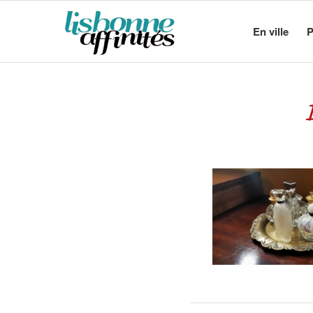
En ville
P