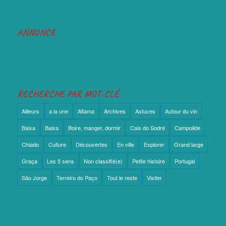
ANNONCE
RECHERCHE PAR MOT-CLÉ
Ailleurs
a la une
Alfama
Archives
Astuces
Autour du vin
Baixa
Baixa
Boire, manger, dormir
Cais do Sodré
Campolide
Chiado
Culture
Découvertes
En ville
Explorer
Grand large
Graça
Les 5 sens
Non classifié(e)
Petite histoire
Portugal
São Jorge
Terreiro do Paço
Tout le reste
Visiter