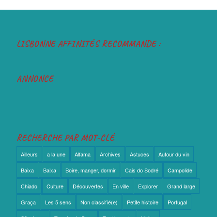
LISBONNE AFFINITÉS RECOMMANDE :
ANNONCE
RECHERCHE PAR MOT-CLÉ
Ailleurs
a la une
Alfama
Archives
Astuces
Autour du vin
Baixa
Baixa
Boire, manger, dormir
Cais do Sodré
Campolide
Chiado
Culture
Découvertes
En ville
Explorer
Grand large
Graça
Les 5 sens
Non classifié(e)
Petite histoire
Portugal