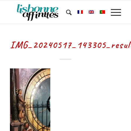
IMG_20240517_143305_resul