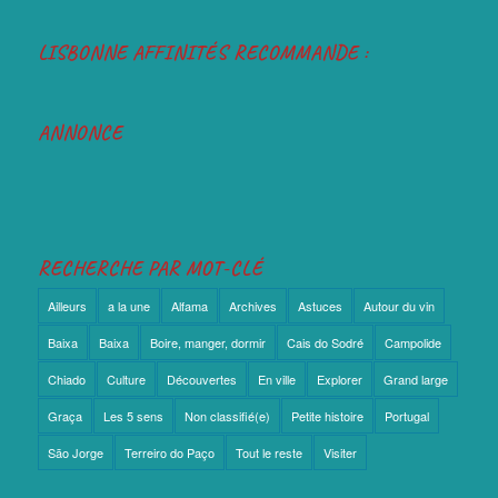
LISBONNE AFFINITÉS RECOMMANDE :
ANNONCE
RECHERCHE PAR MOT-CLÉ
Ailleurs
a la une
Alfama
Archives
Astuces
Autour du vin
Baixa
Baixa
Boire, manger, dormir
Cais do Sodré
Campolide
Chiado
Culture
Découvertes
En ville
Explorer
Grand large
Graça
Les 5 sens
Non classifié(e)
Petite histoire
Portugal
São Jorge
Terreiro do Paço
Tout le reste
Visiter