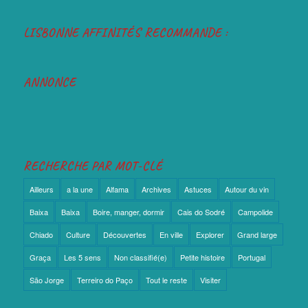
LISBONNE AFFINITÉS RECOMMANDE :
ANNONCE
RECHERCHE PAR MOT-CLÉ
Ailleurs
a la une
Alfama
Archives
Astuces
Autour du vin
Baixa
Baixa
Boire, manger, dormir
Cais do Sodré
Campolide
Chiado
Culture
Découvertes
En ville
Explorer
Grand large
Graça
Les 5 sens
Non classifié(e)
Petite histoire
Portugal
São Jorge
Terreiro do Paço
Tout le reste
Visiter