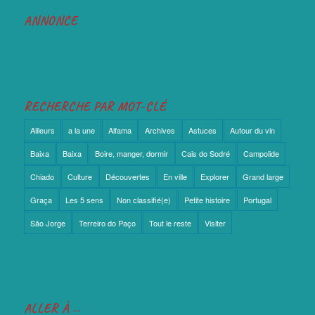
ANNONCE
RECHERCHE PAR MOT-CLÉ
Ailleurs
a la une
Alfama
Archives
Astuces
Autour du vin
Baixa
Baixa
Boire, manger, dormir
Cais do Sodré
Campolide
Chiado
Culture
Découvertes
En ville
Explorer
Grand large
Graça
Les 5 sens
Non classifié(e)
Petite histoire
Portugal
São Jorge
Terreiro do Paço
Tout le reste
Visiter
ALLER À …