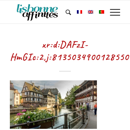
xr:d:DAFzI-
HmGIc:2,j:8135034900128550