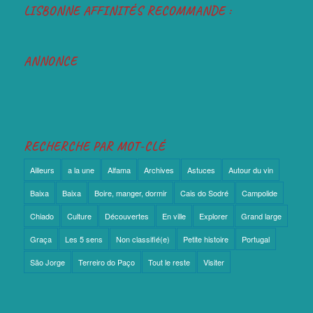
LISBONNE AFFINITÉS RECOMMANDE :
ANNONCE
RECHERCHE PAR MOT-CLÉ
Ailleurs
a la une
Alfama
Archives
Astuces
Autour du vin
Baixa
Baixa
Boire, manger, dormir
Cais do Sodré
Campolide
Chiado
Culture
Découvertes
En ville
Explorer
Grand large
Graça
Les 5 sens
Non classifié(e)
Petite histoire
Portugal
São Jorge
Terreiro do Paço
Tout le reste
Visiter