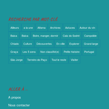
RECHERCHE PAR MOT-CLÉ
Ailleurs
a la une
Alfama
Archives
Astuces
Autour du vin
Baixa
Baixa
Boire, manger, dormir
Cais do Sodré
Campolide
Chiado
Culture
Découvertes
En ville
Explorer
Grand large
Graça
Les 5 sens
Non classifié(e)
Petite histoire
Portugal
São Jorge
Terreiro do Paço
Tout le reste
Visiter
ALLER À …
A propos
Nous contacter