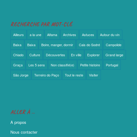
RECHERCHE PAR MOT-CLÉ
Ailleurs
a la une
Alfama
Archives
Astuces
Autour du vin
Baixa
Baixa
Boire, manger, dormir
Cais do Sodré
Campolide
Chiado
Culture
Découvertes
En ville
Explorer
Grand large
Graça
Les 5 sens
Non classifié(e)
Petite histoire
Portugal
São Jorge
Terreiro do Paço
Tout le reste
Visiter
ALLER À …
A propos
Nous contacter