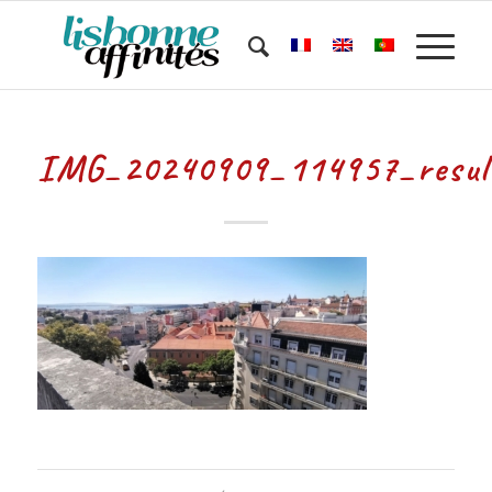
IMG_20240909_114957_resul