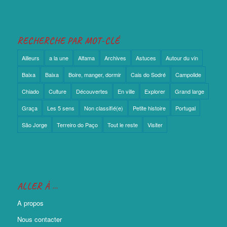
RECHERCHE PAR MOT-CLÉ
Ailleurs
a la une
Alfama
Archives
Astuces
Autour du vin
Baixa
Baixa
Boire, manger, dormir
Cais do Sodré
Campolide
Chiado
Culture
Découvertes
En ville
Explorer
Grand large
Graça
Les 5 sens
Non classifié(e)
Petite histoire
Portugal
São Jorge
Terreiro do Paço
Tout le reste
Visiter
ALLER À …
A propos
Nous contacter