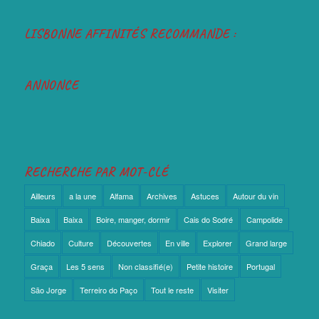
LISBONNE AFFINITÉS RECOMMANDE :
ANNONCE
RECHERCHE PAR MOT-CLÉ
Ailleurs
a la une
Alfama
Archives
Astuces
Autour du vin
Baixa
Baixa
Boire, manger, dormir
Cais do Sodré
Campolide
Chiado
Culture
Découvertes
En ville
Explorer
Grand large
Graça
Les 5 sens
Non classifié(e)
Petite histoire
Portugal
São Jorge
Terreiro do Paço
Tout le reste
Visiter