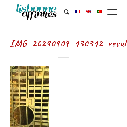
IMG_20240909_130312_resul