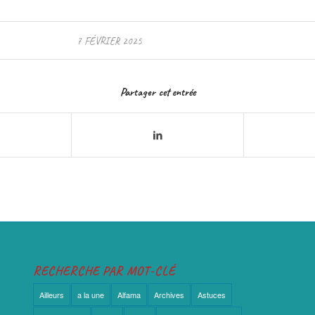
7 FÉVRIER 2025
Partager cet entrée
RECHERCHE PAR MOT-CLÉ
Ailleurs
a la une
Alfama
Archives
Astuces