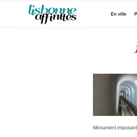
En ville
P
Monument imposant,