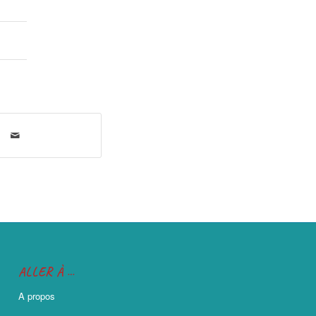
ALLER À …
A propos