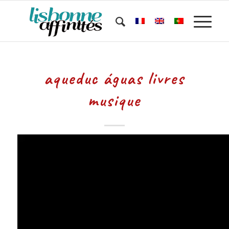
aqueduc águas livres
musique