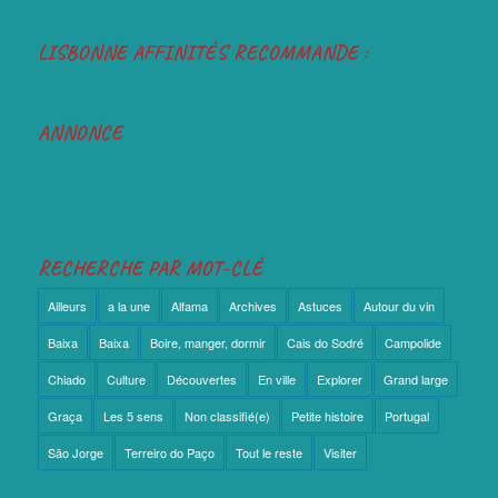
LISBONNE AFFINITÉS RECOMMANDE :
ANNONCE
RECHERCHE PAR MOT-CLÉ
Ailleurs
a la une
Alfama
Archives
Astuces
Autour du vin
Baixa
Baixa
Boire, manger, dormir
Cais do Sodré
Campolide
Chiado
Culture
Découvertes
En ville
Explorer
Grand large
Graça
Les 5 sens
Non classifié(e)
Petite histoire
Portugal
São Jorge
Terreiro do Paço
Tout le reste
Visiter